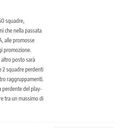
60 squadre,
ni che nella passata
 A, alle promosse
eggi promozione.
 altro posto sarà
le 2 squadre perdenti
attro raggruppamenti.
a perdente del play-
are tra un massimo di