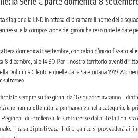
le: la Serie C parte domenica 8 settembr
sta stagione la LND in attesa di diramare il nome delle squad
annessi, e la composizione dei gironi ha reso note le date per
catterà domenica 8 settembre, con calcio d’inizio fissato alle
 8 dicembre, alle 14:30. Per il nostro territorio aventi diritto
ella Dolphins Cilento e quelle dalla
Salernitana 1919 Women
fo sul torneo
ticolato sempre su tre gironi da 16 squadre: avranno il diritt
cietà che hanno ottenuto la permanenza nella categoria, le pri
Regionali di Eccellenza, le 3 retrocesse dalla B e la finalista
nale. In caso di posti vacanti di organico si provvederà ai ri