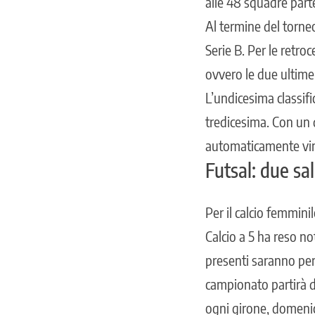
alle 48 squadre parte
Al termine del torneo
Serie B. Per le retro
ovvero le due ultime 
L’undicesima classif
tredicesima. Con un d
automaticamente vin
Futsal: due sa
Per il calcio femmini
Calcio a 5 ha reso not
presenti saranno per 
campionato partirà d
ogni girone, domeni