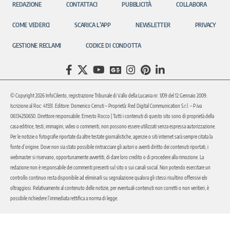
REDAZIONE
CONTATTACI
PUBBLICITÀ
COLLABORA
COME VEDERCI
SCARICA L’APP
NEWSLETTER
PRIVACY
GESTIONE RECLAMI
CODICE DI CONDOTTA
© Copyright 2026 InfoCilento, registrazione Tribunale di Vallo della Lucania nr. 1/09 del 12 Gennaio 2009.
Iscrizione al Roc: 41551. Editore: Domenico Cerruti – Proprietà: Red Digital Communication S.r.l. – P.iva
06134250650. Direttore responsabile: Ernesto Rocco | Tutti i contenuti di questo sito sono di proprietà della
casa editrice, testi, immagini, video o commenti, non possono essere utilizzati senza espressa autorizzazione.
Per le notizie o fotografie riportate da altre testate giornalistiche, agenzie o siti internet sarà sempre citata la
fonte d’origine. Dove non sia stato possibile rintracciare gli autori o aventi diritto dei contenuti riportati, i
webmaster si riservano, opportunamente avvertiti, di dare loro credito o di procedere alla rimozione. La
redazione non è responsabile dei commenti presenti sul sito o sui canali social. Non potendo esercitare un
controllo continuo resta disponibile ad eliminarli su segnalazione qualora gli stessi risultino offensivi e/o
oltraggiosi. Relativamente al contenuto delle notizie, per eventuali contenuti non corretti o non veritieri, è
possibile richiedere l’immediata rettifica a norma di legge.