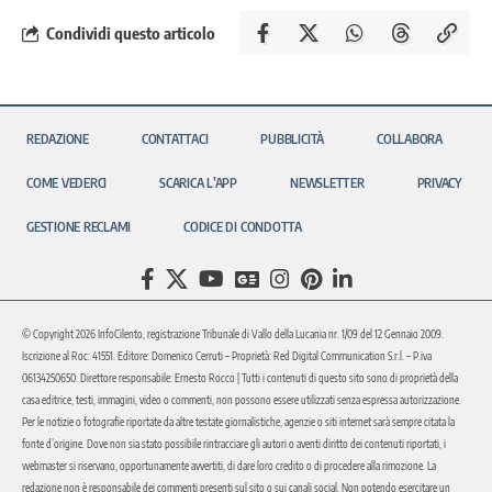
Condividi questo articolo
REDAZIONE
CONTATTACI
PUBBLICITÀ
COLLABORA
COME VEDERCI
SCARICA L’APP
NEWSLETTER
PRIVACY
GESTIONE RECLAMI
CODICE DI CONDOTTA
© Copyright 2026 InfoCilento, registrazione Tribunale di Vallo della Lucania nr. 1/09 del 12 Gennaio 2009.
Iscrizione al Roc: 41551. Editore: Domenico Cerruti – Proprietà: Red Digital Communication S.r.l. – P.iva
06134250650. Direttore responsabile: Ernesto Rocco | Tutti i contenuti di questo sito sono di proprietà della
casa editrice, testi, immagini, video o commenti, non possono essere utilizzati senza espressa autorizzazione.
Per le notizie o fotografie riportate da altre testate giornalistiche, agenzie o siti internet sarà sempre citata la
fonte d’origine. Dove non sia stato possibile rintracciare gli autori o aventi diritto dei contenuti riportati, i
webmaster si riservano, opportunamente avvertiti, di dare loro credito o di procedere alla rimozione. La
redazione non è responsabile dei commenti presenti sul sito o sui canali social. Non potendo esercitare un