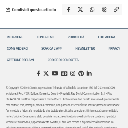
Condividi questo articolo
REDAZIONE
CONTATTACI
PUBBLICITÀ
COLLABORA
COME VEDERCI
SCARICA L’APP
NEWSLETTER
PRIVACY
GESTIONE RECLAMI
CODICE DI CONDOTTA
© Copyright 2026 InfoCilento, registrazione Tribunale di Vallo della Lucania nr. 1/09 del 12 Gennaio 2009.
Iscrizione al Roc: 41551. Editore: Domenico Cerruti – Proprietà: Red Digital Communication S.r.l. – P.iva
06134250650. Direttore responsabile: Ernesto Rocco | Tutti i contenuti di questo sito sono di proprietà della
casa editrice, testi, immagini, video o commenti, non possono essere utilizzati senza espressa autorizzazione.
Per le notizie o fotografie riportate da altre testate giornalistiche, agenzie o siti internet sarà sempre citata la
fonte d’origine. Dove non sia stato possibile rintracciare gli autori o aventi diritto dei contenuti riportati, i
webmaster si riservano, opportunamente avvertiti, di dare loro credito o di procedere alla rimozione. La
redazione non è responsabile dei commenti presenti sul sito o sui canali social. Non potendo esercitare un