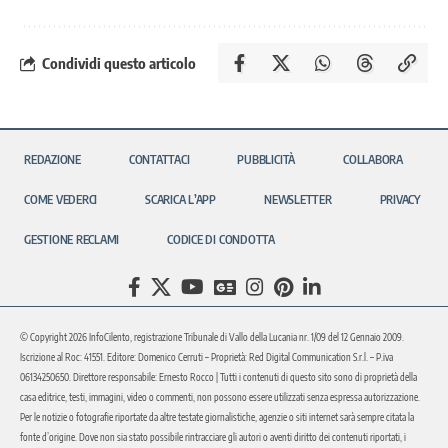
Condividi questo articolo
REDAZIONE
CONTATTACI
PUBBLICITÀ
COLLABORA
COME VEDERCI
SCARICA L’APP
NEWSLETTER
PRIVACY
GESTIONE RECLAMI
CODICE DI CONDOTTA
© Copyright 2026 InfoCilento, registrazione Tribunale di Vallo della Lucania nr. 1/09 del 12 Gennaio 2009.
Iscrizione al Roc: 41551. Editore: Domenico Cerruti – Proprietà: Red Digital Communication S.r.l. – P.iva
06134250650. Direttore responsabile: Ernesto Rocco | Tutti i contenuti di questo sito sono di proprietà della
casa editrice, testi, immagini, video o commenti, non possono essere utilizzati senza espressa autorizzazione.
Per le notizie o fotografie riportate da altre testate giornalistiche, agenzie o siti internet sarà sempre citata la
fonte d’origine. Dove non sia stato possibile rintracciare gli autori o aventi diritto dei contenuti riportati, i