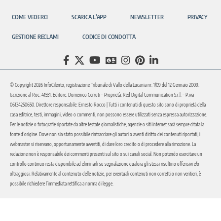
COME VEDERCI
SCARICA L’APP
NEWSLETTER
PRIVACY
GESTIONE RECLAMI
CODICE DI CONDOTTA
© Copyright 2026 InfoCilento, registrazione Tribunale di Vallo della Lucania nr. 1/09 del 12 Gennaio 2009.
Iscrizione al Roc: 41551. Editore: Domenico Cerruti – Proprietà: Red Digital Communication S.r.l. – P.iva
06134250650. Direttore responsabile: Ernesto Rocco | Tutti i contenuti di questo sito sono di proprietà della
casa editrice, testi, immagini, video o commenti, non possono essere utilizzati senza espressa autorizzazione.
Per le notizie o fotografie riportate da altre testate giornalistiche, agenzie o siti internet sarà sempre citata la
fonte d’origine. Dove non sia stato possibile rintracciare gli autori o aventi diritto dei contenuti riportati, i
webmaster si riservano, opportunamente avvertiti, di dare loro credito o di procedere alla rimozione. La
redazione non è responsabile dei commenti presenti sul sito o sui canali social. Non potendo esercitare un
controllo continuo resta disponibile ad eliminarli su segnalazione qualora gli stessi risultino offensivi e/o
oltraggiosi. Relativamente al contenuto delle notizie, per eventuali contenuti non corretti o non veritieri, è
possibile richiedere l’immediata rettifica a norma di legge.