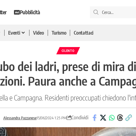
tter
Pubblicità
Eventi
Video
Turismo
Contattaci
CILENTO
ubo dei ladri, prese di mira d
azioni. Paura anche a Campa
ella e Campagna. Residenti preoccupati chiedono l'inte
Condividi
Alessandra Pazzanese
15/06/2024 1:25 PM