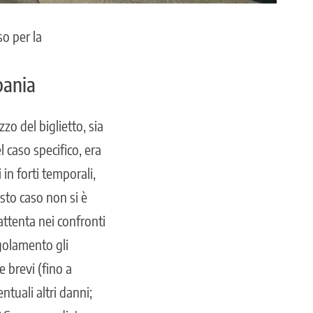
so per la
pania
zo del biglietto, sia
l caso specifico, era
in forti temporali,
sto caso non si è
ttenta nei confronti
golamento gli
e brevi (fino a
tuali altri danni;