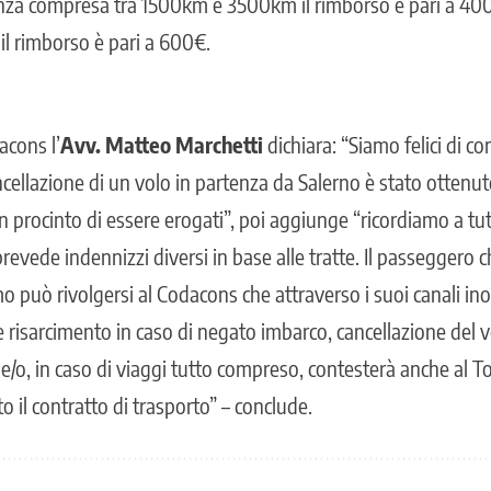
anza compresa tra 1500km e 3500km il rimborso è pari a 400
l rimborso è pari a 600€.
acons l’
Avv. Matteo Marchetti
dichiara: “Siamo felici di c
cellazione di un volo in partenza da Salerno è stato ottenuto
n procinto di essere erogati”, poi aggiunge “ricordiamo a tutti
evede indennizzi diversi in base alle tratte. Il passeggero 
 può rivolgersi al Codacons che attraverso i suoi canali inol
 risarcimento in caso di negato imbarco, cancellazione del v
e/o, in caso di viaggi tutto compreso, contesterà anche al T
to il contratto di trasporto” – conclude.