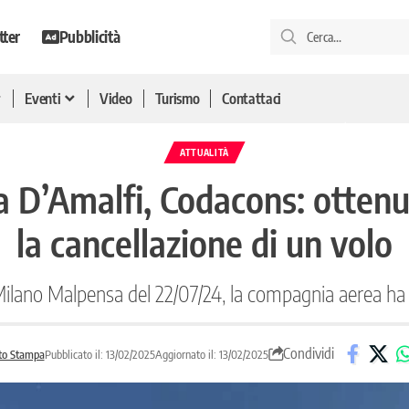
tter
Pubblicità
Eventi
Video
Turismo
Contattaci
ATTUALITÀ
 D’Amalfi, Codacons: ottenu
la cancellazione di un volo
 Milano Malpensa del 22/07/24, la compagnia aerea h
Condividi
to Stampa
Pubblicato il: 13/02/2025
Aggiornato il: 13/02/2025