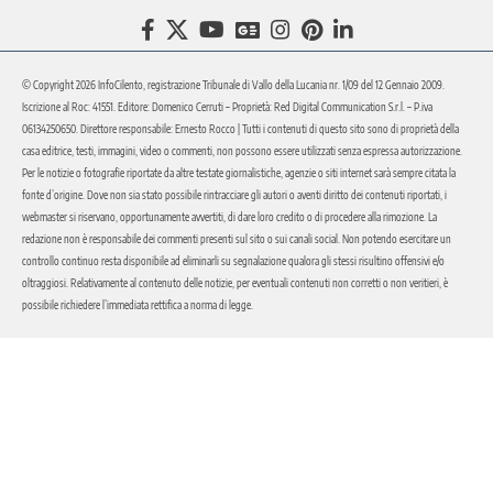
© Copyright 2026 InfoCilento, registrazione Tribunale di Vallo della Lucania nr. 1/09 del 12 Gennaio 2009.
Iscrizione al Roc: 41551. Editore: Domenico Cerruti – Proprietà: Red Digital Communication S.r.l. – P.iva
06134250650. Direttore responsabile: Ernesto Rocco | Tutti i contenuti di questo sito sono di proprietà della
casa editrice, testi, immagini, video o commenti, non possono essere utilizzati senza espressa autorizzazione.
Per le notizie o fotografie riportate da altre testate giornalistiche, agenzie o siti internet sarà sempre citata la
fonte d’origine. Dove non sia stato possibile rintracciare gli autori o aventi diritto dei contenuti riportati, i
webmaster si riservano, opportunamente avvertiti, di dare loro credito o di procedere alla rimozione. La
redazione non è responsabile dei commenti presenti sul sito o sui canali social. Non potendo esercitare un
controllo continuo resta disponibile ad eliminarli su segnalazione qualora gli stessi risultino offensivi e/o
oltraggiosi. Relativamente al contenuto delle notizie, per eventuali contenuti non corretti o non veritieri, è
possibile richiedere l’immediata rettifica a norma di legge.