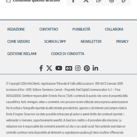
REDAZIONE
CONTATTACI
PUBBLICITÀ
COLLABORA
COME VEDERCI
SCARICA L’APP
NEWSLETTER
PRIVACY
GESTIONE RECLAMI
CODICE DI CONDOTTA
© Copyright 2026 InfoCilento, registrazione Tribunale di Vallo della Lucania nr. 1/09 del 12 Gennaio 2009.
Iscrizione al Roc: 41551. Editore: Domenico Cerruti – Proprietà: Red Digital Communication S.r.l. – P.iva
06134250650. Direttore responsabile: Ernesto Rocco | Tutti i contenuti di questo sito sono di proprietà della
casa editrice, testi, immagini, video o commenti, non possono essere utilizzati senza espressa autorizzazione.
Per le notizie o fotografie riportate da altre testate giornalistiche, agenzie o siti internet sarà sempre citata la
fonte d’origine. Dove non sia stato possibile rintracciare gli autori o aventi diritto dei contenuti riportati, i
webmaster si riservano, opportunamente avvertiti, di dare loro credito o di procedere alla rimozione. La
redazione non è responsabile dei commenti presenti sul sito o sui canali social. Non potendo esercitare un
controllo continuo resta disponibile ad eliminarli su segnalazione qualora gli stessi risultino offensivi e/o