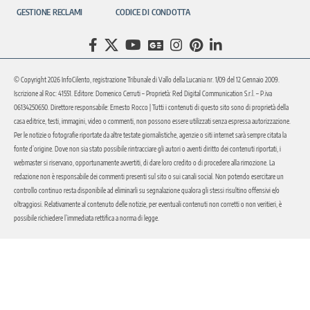
GESTIONE RECLAMI
CODICE DI CONDOTTA
© Copyright 2026 InfoCilento, registrazione Tribunale di Vallo della Lucania nr. 1/09 del 12 Gennaio 2009.
Iscrizione al Roc: 41551. Editore: Domenico Cerruti – Proprietà: Red Digital Communication S.r.l. – P.iva
06134250650. Direttore responsabile: Ernesto Rocco | Tutti i contenuti di questo sito sono di proprietà della
casa editrice, testi, immagini, video o commenti, non possono essere utilizzati senza espressa autorizzazione.
Per le notizie o fotografie riportate da altre testate giornalistiche, agenzie o siti internet sarà sempre citata la
fonte d’origine. Dove non sia stato possibile rintracciare gli autori o aventi diritto dei contenuti riportati, i
webmaster si riservano, opportunamente avvertiti, di dare loro credito o di procedere alla rimozione. La
redazione non è responsabile dei commenti presenti sul sito o sui canali social. Non potendo esercitare un
controllo continuo resta disponibile ad eliminarli su segnalazione qualora gli stessi risultino offensivi e/o
oltraggiosi. Relativamente al contenuto delle notizie, per eventuali contenuti non corretti o non veritieri, è
possibile richiedere l’immediata rettifica a norma di legge.