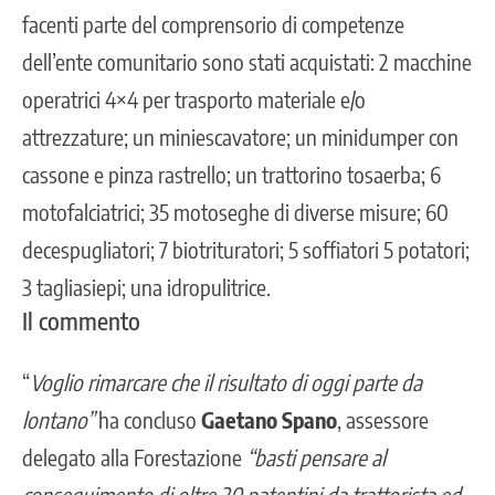
facenti parte del comprensorio di competenze
dell’ente comunitario sono stati acquistati: 2 macchine
operatrici 4×4 per trasporto materiale e/o
attrezzature; un miniescavatore; un minidumper con
cassone e pinza rastrello; un trattorino tosaerba; 6
motofalciatrici; 35 motoseghe di diverse misure; 60
decespugliatori; 7 biotrituratori; 5 soffiatori 5 potatori;
3 tagliasiepi; una idropulitrice.
Il commento
“
Voglio rimarcare che il risultato di oggi parte da
lontano”
ha concluso
Gaetano Spano
, assessore
delegato alla Forestazione
“basti pensare al
conseguimento di oltre 20 patentini da trattorista ed