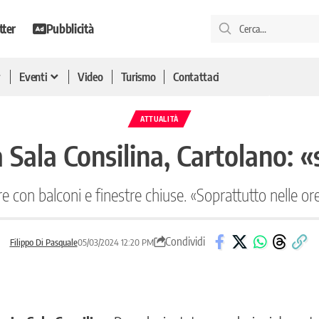
tter
Pubblicità
Eventi
Video
Turismo
Contattaci
ATTUALITÀ
a Sala Consilina, Cartolano: 
e con balconi e finestre chiuse. «Soprattutto nelle ore s
Condividi
Filippo Di Pasquale
05/03/2024 12:20 PM