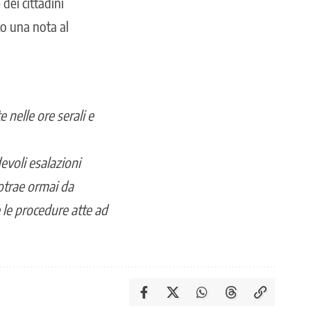
dei cittadini
to una nota al
e nelle ore serali e
devoli esalazioni
otrae ormai da
e le procedure atte ad