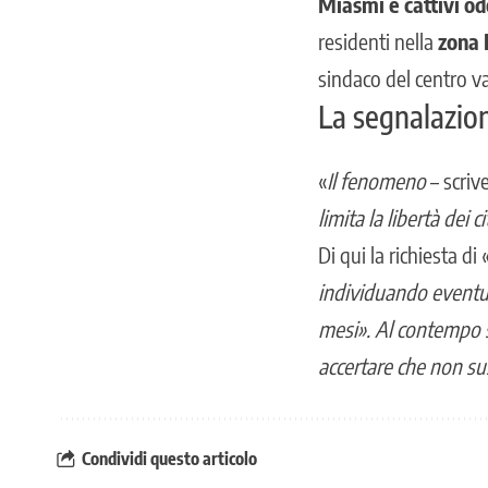
Miasmi e cattivi odo
residenti nella
zona 
sindaco del centro val
La segnalazio
«
Il fenomeno
– scri
limita la libertà dei 
Di qui la richiesta di 
individuando eventua
mesi». Al contempo si
accertare che non su
Condividi questo articolo