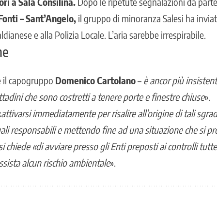
ri a Sala Consilina.
Dopo le ripetute segnalazioni da parte 
Fonti – Sant’Angelo,
il
gruppo di minoranza Salesi
ha invia
dianese e alla Polizia Locale. L’aria sarebbe irrespirabile.
ne
ve il capogruppo
Domenico Cartolano
–
è ancor più insistent
cittadini che sono costretti a tenere porte e finestre chiuse
».
«
attivarsi immediatamente per risalire all’origine di tali sgra
li responsabili e mettendo fine ad una situazione che si pr
 chiede «di avviare presso gli Enti preposti ai controlli tutt
ssista alcun rischio ambientale
».