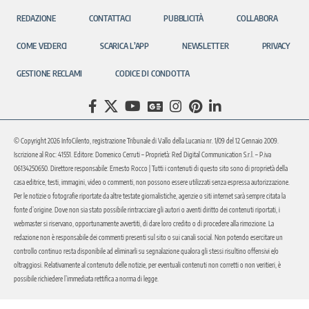
REDAZIONE
CONTATTACI
PUBBLICITÀ
COLLABORA
COME VEDERCI
SCARICA L’APP
NEWSLETTER
PRIVACY
GESTIONE RECLAMI
CODICE DI CONDOTTA
© Copyright 2026 InfoCilento, registrazione Tribunale di Vallo della Lucania nr. 1/09 del 12 Gennaio 2009.
Iscrizione al Roc: 41551. Editore: Domenico Cerruti – Proprietà: Red Digital Communication S.r.l. – P.iva
06134250650. Direttore responsabile: Ernesto Rocco | Tutti i contenuti di questo sito sono di proprietà della
casa editrice, testi, immagini, video o commenti, non possono essere utilizzati senza espressa autorizzazione.
Per le notizie o fotografie riportate da altre testate giornalistiche, agenzie o siti internet sarà sempre citata la
fonte d’origine. Dove non sia stato possibile rintracciare gli autori o aventi diritto dei contenuti riportati, i
webmaster si riservano, opportunamente avvertiti, di dare loro credito o di procedere alla rimozione. La
redazione non è responsabile dei commenti presenti sul sito o sui canali social. Non potendo esercitare un
controllo continuo resta disponibile ad eliminarli su segnalazione qualora gli stessi risultino offensivi e/o
oltraggiosi. Relativamente al contenuto delle notizie, per eventuali contenuti non corretti o non veritieri, è
possibile richiedere l’immediata rettifica a norma di legge.