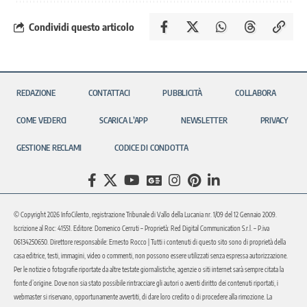
Condividi questo articolo
REDAZIONE
CONTATTACI
PUBBLICITÀ
COLLABORA
COME VEDERCI
SCARICA L’APP
NEWSLETTER
PRIVACY
GESTIONE RECLAMI
CODICE DI CONDOTTA
© Copyright 2026 InfoCilento, registrazione Tribunale di Vallo della Lucania nr. 1/09 del 12 Gennaio 2009.
Iscrizione al Roc: 41551. Editore: Domenico Cerruti – Proprietà: Red Digital Communication S.r.l. – P.iva
06134250650. Direttore responsabile: Ernesto Rocco | Tutti i contenuti di questo sito sono di proprietà della
casa editrice, testi, immagini, video o commenti, non possono essere utilizzati senza espressa autorizzazione.
Per le notizie o fotografie riportate da altre testate giornalistiche, agenzie o siti internet sarà sempre citata la
fonte d’origine. Dove non sia stato possibile rintracciare gli autori o aventi diritto dei contenuti riportati, i
webmaster si riservano, opportunamente avvertiti, di dare loro credito o di procedere alla rimozione. La