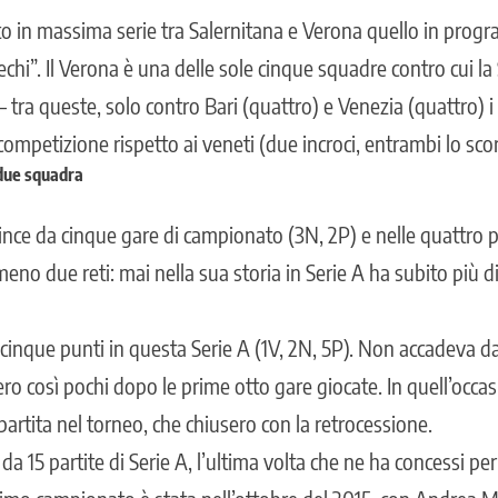
nto in massima serie tra Salernitana e Verona quello in pro
echi”. Il Verona è una delle sole cinque squadre contro cui la
– tra queste, solo contro Bari (quattro) e Venezia (quattro)
competizione rispetto ai veneti (due incroci, entrambi lo sc
 due squadra
ince da cinque gare di campionato (3N, 2P) e nelle quattro p
no due reti: mai nella sua storia in Serie A ha subito più d
 cinque punti in questa Serie A (1V, 2N, 5P). Non accadeva da
ero così pochi dopo le prime otto gare giocate. In quell’occas
artita nel torneo, che chiusero con la retrocessione.
da 15 partite di Serie A, l’ultima volta che ne ha concessi per