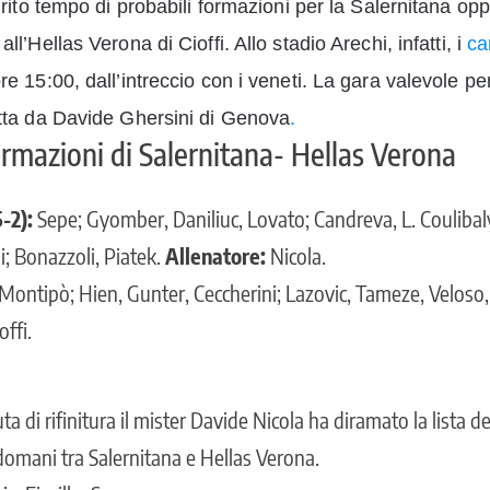
i rito tempo di probabili formazioni per la Salernitana opp
ll’Hellas Verona di Cioffi. Allo stadio Arechi, infatti, i
c
re 15:00, dall’intreccio con i veneti. La gara valevole pe
etta da Davide Ghersini di Genova
.
ormazioni di Salernitana- Hellas Verona
-2):
Sepe; Gyomber, Daniliuc, Lovato; Candreva, L. Coulibal
; Bonazzoli, Piatek.
Allenatore:
Nicola.
Montipò; Hien, Gunter, Ceccherini; Lazovic, Tameze, Veloso, 
offi.
ta di rifinitura il mister Davide Nicola ha diramato la lista de
omani tra Salernitana e Hellas Verona.