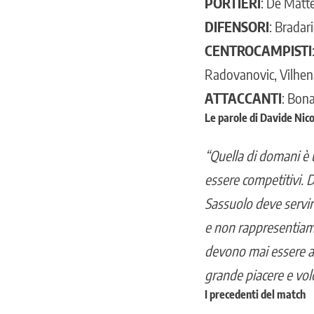
PORTIERI
: De Mattei
DIFENSORI
: Bradar
CENTROCAMPISTI
Radovanovic, Vilhen
ATTACCANTI
: Bona
Le parole di Davide Nico
“Quella di domani è 
essere competitivi. D
Sassuolo deve servir
e non rappresentiamo
devono mai essere ab
grande piacere e vol
I precedenti del match