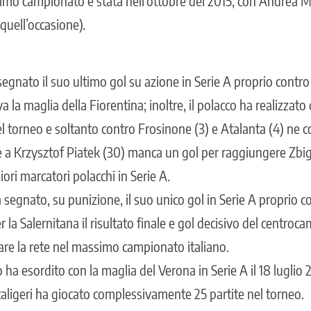
imo campionato è stata nell’ottobre del 2015, con Andrea M
 quell’occasione).
egnato il suo ultimo gol su azione in Serie A proprio contro 
la maglia della Fiorentina; inoltre, il polacco ha realizzato d
nel torneo e soltanto contro Frosinone (3) e Atalanta (4) ne c
e a Krzysztof Piatek (30) manca un gol per raggiungere Zbig
iori marcatori polacchi in Serie A.
segnato, su punizione, il suo unico gol in Serie A proprio con
 la Salernitana il risultato finale e gol decisivo del centroc
vare la rete nel massimo campionato italiano.
ha esordito con la maglia del Verona in Serie A il 18 luglio
scaligeri ha giocato complessivamente 25 partite nel torneo.