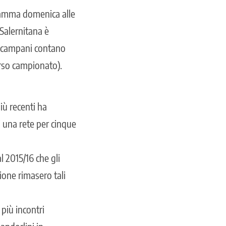
gramma domenica alle
 Salernitana è
 i campani contano
orso campionato).
iù recenti ha
i una rete per cinque
l 2015/16 che gli
ione rimasero tali
 più incontri