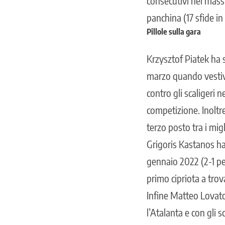
consecutivi nel mass
panchina (17 sfide in
Pillole sulla gara
Krzysztof Piatek ha s
marzo quando vestiva 
contro gli scaligeri 
competizione. Inoltr
terzo posto tra i migl
Grigoris Kastanos ha 
gennaio 2022 (2-1 per
primo cipriota a tro
Infine Matteo Lovato 
l’Atalanta e con gli 