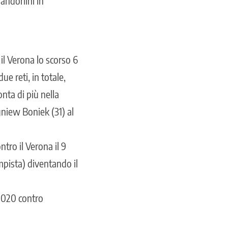
andorlini in
il Verona lo scorso 6
ue reti, in totale,
onta di più nella
niew Boniek (31) al
tro il Verona il 9
ampista) diventando il
 2020 contro