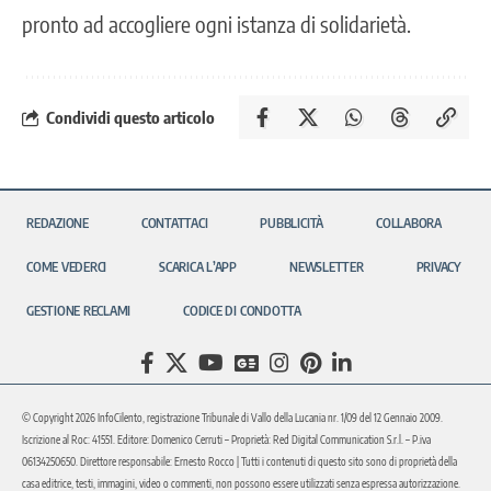
pronto ad accogliere ogni istanza di solidarietà.
Condividi questo articolo
REDAZIONE
CONTATTACI
PUBBLICITÀ
COLLABORA
COME VEDERCI
SCARICA L’APP
NEWSLETTER
PRIVACY
GESTIONE RECLAMI
CODICE DI CONDOTTA
© Copyright 2026 InfoCilento, registrazione Tribunale di Vallo della Lucania nr. 1/09 del 12 Gennaio 2009.
Iscrizione al Roc: 41551. Editore: Domenico Cerruti – Proprietà: Red Digital Communication S.r.l. – P.iva
06134250650. Direttore responsabile: Ernesto Rocco | Tutti i contenuti di questo sito sono di proprietà della
casa editrice, testi, immagini, video o commenti, non possono essere utilizzati senza espressa autorizzazione.