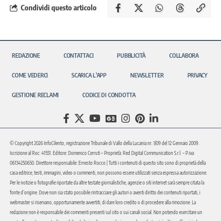
Condividi questo articolo
REDAZIONE
CONTATTACI
PUBBLICITÀ
COLLABORA
COME VEDERCI
SCARICA L’APP
NEWSLETTER
PRIVACY
GESTIONE RECLAMI
CODICE DI CONDOTTA
© Copyright 2026 InfoCilento, registrazione Tribunale di Vallo della Lucania nr. 1/09 del 12 Gennaio 2009.
Iscrizione al Roc: 41551. Editore: Domenico Cerruti – Proprietà: Red Digital Communication S.r.l. – P.iva
06134250650. Direttore responsabile: Ernesto Rocco | Tutti i contenuti di questo sito sono di proprietà della
casa editrice, testi, immagini, video o commenti, non possono essere utilizzati senza espressa autorizzazione.
Per le notizie o fotografie riportate da altre testate giornalistiche, agenzie o siti internet sarà sempre citata la
fonte d’origine. Dove non sia stato possibile rintracciare gli autori o aventi diritto dei contenuti riportati, i
webmaster si riservano, opportunamente avvertiti, di dare loro credito o di procedere alla rimozione. La
redazione non è responsabile dei commenti presenti sul sito o sui canali social. Non potendo esercitare un