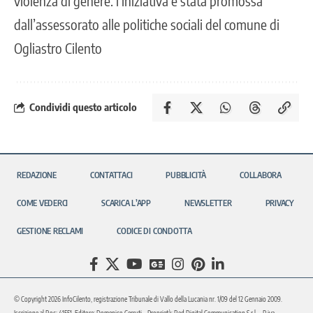
violenza di genere. l’iniziativa è stata promossa
dall’assessorato alle politiche sociali del comune di
Ogliastro Cilento
Condividi questo articolo
REDAZIONE
CONTATTACI
PUBBLICITÀ
COLLABORA
COME VEDERCI
SCARICA L’APP
NEWSLETTER
PRIVACY
GESTIONE RECLAMI
CODICE DI CONDOTTA
© Copyright 2026 InfoCilento, registrazione Tribunale di Vallo della Lucania nr. 1/09 del 12 Gennaio 2009.
Iscrizione al Roc: 41551. Editore: Domenico Cerruti – Proprietà: Red Digital Communication S.r.l. – P.iva