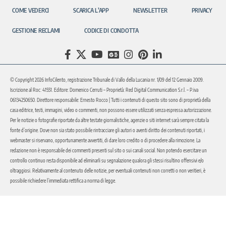
COME VEDERCI
SCARICA L’APP
NEWSLETTER
PRIVACY
GESTIONE RECLAMI
CODICE DI CONDOTTA
© Copyright 2026 InfoCilento, registrazione Tribunale di Vallo della Lucania nr. 1/09 del 12 Gennaio 2009.
Iscrizione al Roc: 41551. Editore: Domenico Cerruti – Proprietà: Red Digital Communication S.r.l. – P.iva
06134250650. Direttore responsabile: Ernesto Rocco | Tutti i contenuti di questo sito sono di proprietà della
casa editrice, testi, immagini, video o commenti, non possono essere utilizzati senza espressa autorizzazione.
Per le notizie o fotografie riportate da altre testate giornalistiche, agenzie o siti internet sarà sempre citata la
fonte d’origine. Dove non sia stato possibile rintracciare gli autori o aventi diritto dei contenuti riportati, i
webmaster si riservano, opportunamente avvertiti, di dare loro credito o di procedere alla rimozione. La
redazione non è responsabile dei commenti presenti sul sito o sui canali social. Non potendo esercitare un
controllo continuo resta disponibile ad eliminarli su segnalazione qualora gli stessi risultino offensivi e/o
oltraggiosi. Relativamente al contenuto delle notizie, per eventuali contenuti non corretti o non veritieri, è
possibile richiedere l’immediata rettifica a norma di legge.