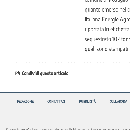
quanto emerso nel co
Italiana Energie Agro
riportata in etichett
sequestrato 102 tonne
quali sono stampati i
Condividi questo articolo
REDAZIONE
CONTATTACI
PUBBLICITÀ
COLLABORA
© Copyright 2026 InfoCilento, registrazione Tribunale di Vallo della Lucania nr. 1/09 del 12 Gennaio 2009. Iscrizione a