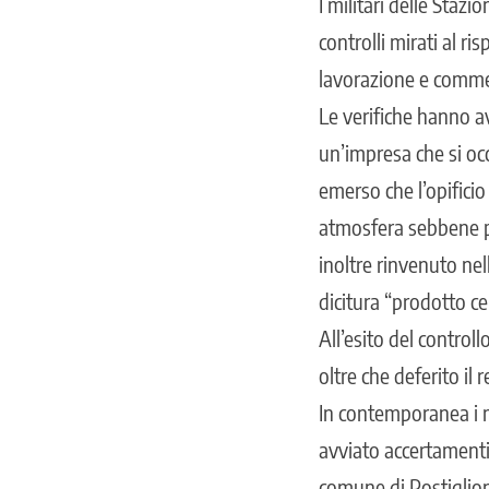
I militari delle Stazi
controlli mirati al r
lavorazione e commer
Le verifiche hanno av
un’impresa che si oc
emerso che l’opificio
atmosfera sebbene pr
inoltre rinvenuto nel
dicitura “prodotto c
All’esito del control
oltre che deferito il 
In contemporanea i mi
avviato accertamenti 
comune di Postiglione,