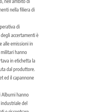
no, nell’ambito di
nti nella filiera di
perativa di
 degli accertamenti è
 alle emissioni in
militari hanno
tava in etichetta la
uta dal produttore.
let ed il capannone
li Alburni hanno
 industriale del
ati e riscontrare