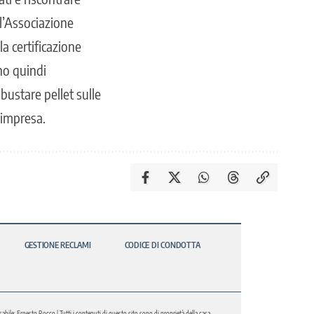
l’Associazione
la certificazione
nno quindi
bustare pellet sulle
’impresa.
GESTIONE RECLAMI
CODICE DI CONDOTTA
abile: Ernesto Rocco | Tutti i contenuti di questo sito sono di proprietà della casa