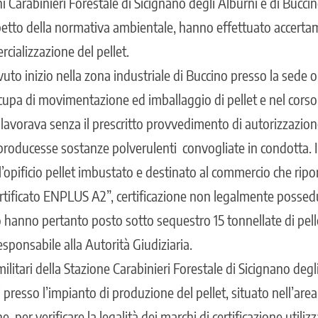
oni Carabinieri Forestale di Sicignano degli Alburni e di Bucci
ispetto della normativa ambientale, hanno effettuato accertame
cializzazione del pellet.
uto inizio nella zona industriale di Buccino presso la sede o
cupa di movimentazione ed imballaggio di pellet e nel corso
 lavorava senza il prescritto provvedimento di autorizzazione
oducesse sostanze polverulenti convogliate in condotta. I 
l’opificio pellet imbustato e destinato al commercio che ripor
ertificato ENPLUS A2”, certificazione non legalmente possed
lo hanno pertanto posto sotto sequestro 15 tonnellate di pel
responsabile alla Autorità Giudiziaria.
litari della Stazione Carabinieri Forestale di Sicignano deg
presso l’impianto di produzione del pellet, situato nell’area
 per verificare la legalità dei marchi di certificazione utilizz