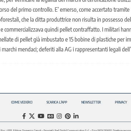
rso del primo controllo. E’ emerso, come accertato tramite 
forestali, che la ditta produttrice non risulta in possesso del
a e commercializzava quindi pellet contraffatto. I militari ha
llate di pellet già imbustato e 15 bobine di plastiche per im
 marchi mendaci; deferiti alla AG i rappresentanti legali dell
COME VEDERCI
SCARICA L’APP
NEWSLETTER
PRIVACY
l Roc: 41551. Editore: Domenico Cerruti – Proprietà: Red Digital Communication S.r.l. – P.iva 06134250650. Direttore respons