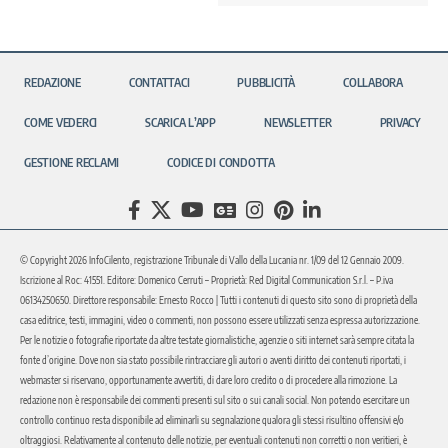
REDAZIONE
CONTATTACI
PUBBLICITÀ
COLLABORA
COME VEDERCI
SCARICA L’APP
NEWSLETTER
PRIVACY
GESTIONE RECLAMI
CODICE DI CONDOTTA
© Copyright 2026 InfoCilento, registrazione Tribunale di Vallo della Lucania nr. 1/09 del 12 Gennaio 2009.
Iscrizione al Roc: 41551. Editore: Domenico Cerruti – Proprietà: Red Digital Communication S.r.l. – P.iva
06134250650. Direttore responsabile: Ernesto Rocco | Tutti i contenuti di questo sito sono di proprietà della
casa editrice, testi, immagini, video o commenti, non possono essere utilizzati senza espressa autorizzazione.
Per le notizie o fotografie riportate da altre testate giornalistiche, agenzie o siti internet sarà sempre citata la
fonte d’origine. Dove non sia stato possibile rintracciare gli autori o aventi diritto dei contenuti riportati, i
webmaster si riservano, opportunamente avvertiti, di dare loro credito o di procedere alla rimozione. La
redazione non è responsabile dei commenti presenti sul sito o sui canali social. Non potendo esercitare un
controllo continuo resta disponibile ad eliminarli su segnalazione qualora gli stessi risultino offensivi e/o
oltraggiosi. Relativamente al contenuto delle notizie, per eventuali contenuti non corretti o non veritieri, è