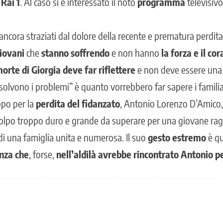
u
Rai 1
. Al caso si è interessato il noto
programma
televisivo
a, ancora straziati dal dolore della recente e prematura perdit
iovani
che
stanno soffrendo
e non hanno
la forza e il co
orte di Giorgia deve far riflettere
e non deve essere una 
isolvono i problemi” è quanto vorrebbero far sapere i familia
po per la
perdita del fidanzato
, Antonio Lorenzo D’Amico, 
 colpo troppo duro e grande da superare per una giovane rag
di una famiglia unita e numerosa. Il suo
gesto estremo
è qu
nza
che
, forse,
nell’aldilà avrebbe rincontrato Antonio 