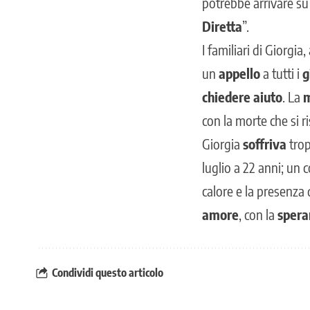
potrebbe arrivare s
Diretta
”.
I familiari di Giorgi
un
appello
a tutti i
g
chiedere aiuto
. La
m
con la morte che si r
Giorgia
soffriva
trop
luglio a 22 anni; un
calore e la presenza 
amore
, con la
spera
Condividi questo articolo