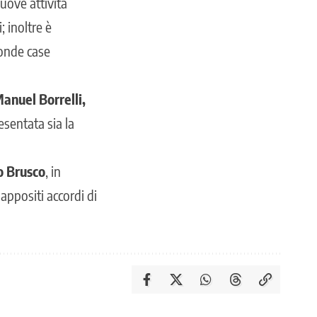
nuove attività
; inoltre è
conde case
anuel Borrelli,
esentata sia la
o Brusco
, in
 appositi accordi di