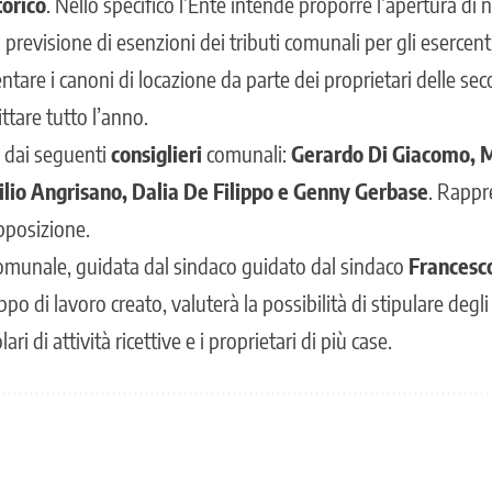
torico
. Nello specifico l’Ente intende proporre l’apertura di 
revisione di esenzioni dei tributi comunali per gli esercenti
are i canoni di locazione da parte dei proprietari delle se
ittare tutto l’anno.
o dai seguenti
consiglieri
comunali:
Gerardo Di Giacomo, M
ilio Angrisano, Dalia De Filippo e Genny Gerbase
. Rappr
pposizione.
omunale, guidata dal sindaco guidato dal sindaco
Francesc
ppo di lavoro creato, valuterà la possibilità di stipulare degli
ri di attività ricettive e i proprietari di più case.