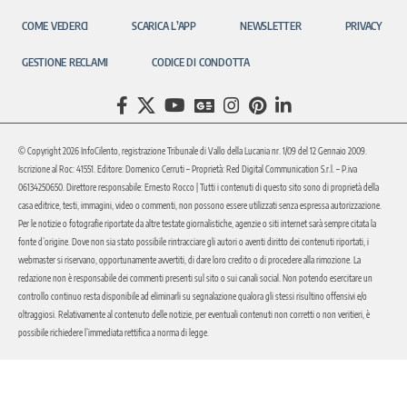
COME VEDERCI
SCARICA L’APP
NEWSLETTER
PRIVACY
GESTIONE RECLAMI
CODICE DI CONDOTTA
© Copyright 2026 InfoCilento, registrazione Tribunale di Vallo della Lucania nr. 1/09 del 12 Gennaio 2009.
Iscrizione al Roc: 41551. Editore: Domenico Cerruti – Proprietà: Red Digital Communication S.r.l. – P.iva
06134250650. Direttore responsabile: Ernesto Rocco | Tutti i contenuti di questo sito sono di proprietà della
casa editrice, testi, immagini, video o commenti, non possono essere utilizzati senza espressa autorizzazione.
Per le notizie o fotografie riportate da altre testate giornalistiche, agenzie o siti internet sarà sempre citata la
fonte d’origine. Dove non sia stato possibile rintracciare gli autori o aventi diritto dei contenuti riportati, i
webmaster si riservano, opportunamente avvertiti, di dare loro credito o di procedere alla rimozione. La
redazione non è responsabile dei commenti presenti sul sito o sui canali social. Non potendo esercitare un
controllo continuo resta disponibile ad eliminarli su segnalazione qualora gli stessi risultino offensivi e/o
oltraggiosi. Relativamente al contenuto delle notizie, per eventuali contenuti non corretti o non veritieri, è
possibile richiedere l’immediata rettifica a norma di legge.