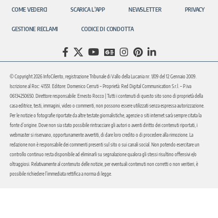
COME VEDERCI
SCARICA L’APP
NEWSLETTER
PRIVACY
GESTIONE RECLAMI
CODICE DI CONDOTTA
© Copyright 2026 InfoCilento, registrazione Tribunale di Vallo della Lucania nr. 1/09 del 12 Gennaio 2009.
Iscrizione al Roc: 41551. Editore: Domenico Cerruti – Proprietà: Red Digital Communication S.r.l. – P.iva
06134250650. Direttore responsabile: Ernesto Rocco | Tutti i contenuti di questo sito sono di proprietà della
casa editrice, testi, immagini, video o commenti, non possono essere utilizzati senza espressa autorizzazione.
Per le notizie o fotografie riportate da altre testate giornalistiche, agenzie o siti internet sarà sempre citata la
fonte d’origine. Dove non sia stato possibile rintracciare gli autori o aventi diritto dei contenuti riportati, i
webmaster si riservano, opportunamente avvertiti, di dare loro credito o di procedere alla rimozione. La
redazione non è responsabile dei commenti presenti sul sito o sui canali social. Non potendo esercitare un
controllo continuo resta disponibile ad eliminarli su segnalazione qualora gli stessi risultino offensivi e/o
oltraggiosi. Relativamente al contenuto delle notizie, per eventuali contenuti non corretti o non veritieri, è
possibile richiedere l’immediata rettifica a norma di legge.