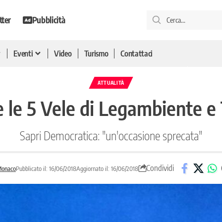
tter
Pubblicità
Eventi
Video
Turismo
Contattaci
ATTUALITÀ
e le 5 Vele di Legambiente e
Sapri Democratica: "un'occasione sprecata"
Condividi
Monaco
Pubblicato il: 16/06/2018
Aggiornato il: 16/06/2018