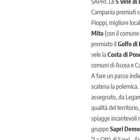
SAPRI
. Le
5 Vele di
Campania premiati co
Pioppi, migliore loca
Mito
(con il comune 
premiato il
Golfo di 
vele la
Costa di Pos
comuni di Ascea e Ca
A fare un passo indie
scatena la polemica.
assegnato, da Legamb
qualità del territorio
spiagge incantevoli 
gruppo
Sapri Democ
“La Città di Sapri –