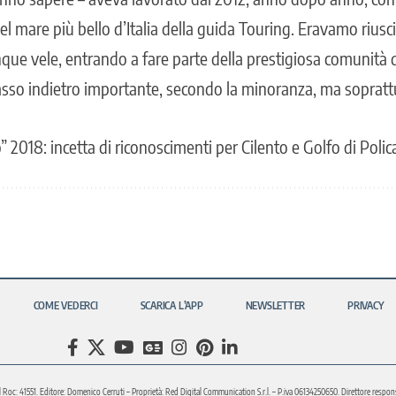
el mare più bello d’Italia della guida Touring. Eravamo riusc
cinque vele, entrando a fare parte della prestigiosa comunità d
sso indietro importante, secondo la minoranza, ma sopratt
o” 2018: incetta di riconoscimenti per Cilento e Golfo di Polic
COME VEDERCI
SCARICA L’APP
NEWSLETTER
PRIVACY
l Roc: 41551. Editore: Domenico Cerruti – Proprietà: Red Digital Communication S.r.l. – P.iva 06134250650. Direttore respons