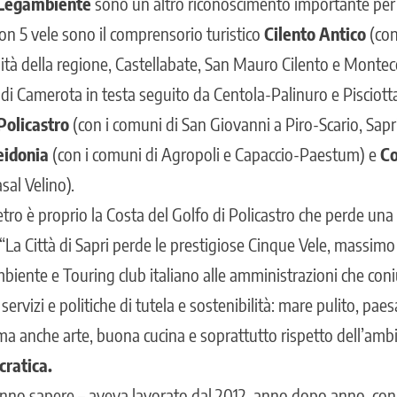
 Legambiente
sono un altro riconoscimento importante per i
n 5 vele sono il comprensorio turistico
Cilento Antico
(con
lità della regione, Castellabate, San Mauro Cilento e Montec
di Camerota in testa seguito da Centola-Palinuro e Pisciotta
Policastro
(con i comuni di San Giovanni a Piro-Scario, Sapri
eidonia
(con i comuni di Agropoli e Capaccio-Paestum) e
Co
sal Velino).
tro è proprio la Costa del Golfo di Policastro che perde una 
 “La Città di Sapri perde le prestigiose Cinque Vele, massim
iente e Touring club italiano alle amministrazioni che con
, servizi e politiche di tutela e sostenibilità: mare pulito, pae
ma anche arte, buona cucina e soprattutto rispetto dell’amb
ratica.
 fanno sapere – aveva lavorato dal 2012, anno dopo anno, co