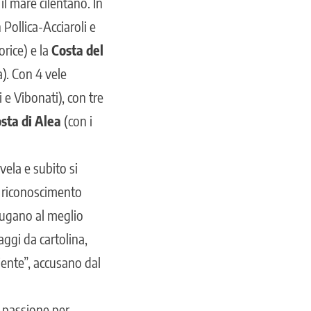
l mare cilentano. In
 Pollica-Acciaroli e
orice) e la
Costa del
). Con 4 vele
 e Vibonati), con tre
sta di Alea
(con i
vela e subito si
o riconoscimento
iugano al meglio
saggi da cartolina,
iente”, accusano dal
n passione per