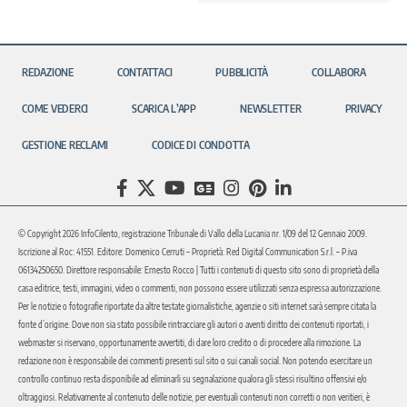
REDAZIONE
CONTATTACI
PUBBLICITÀ
COLLABORA
COME VEDERCI
SCARICA L’APP
NEWSLETTER
PRIVACY
GESTIONE RECLAMI
CODICE DI CONDOTTA
© Copyright 2026 InfoCilento, registrazione Tribunale di Vallo della Lucania nr. 1/09 del 12 Gennaio 2009.
Iscrizione al Roc: 41551. Editore: Domenico Cerruti – Proprietà: Red Digital Communication S.r.l. – P.iva
06134250650. Direttore responsabile: Ernesto Rocco | Tutti i contenuti di questo sito sono di proprietà della
casa editrice, testi, immagini, video o commenti, non possono essere utilizzati senza espressa autorizzazione.
Per le notizie o fotografie riportate da altre testate giornalistiche, agenzie o siti internet sarà sempre citata la
fonte d’origine. Dove non sia stato possibile rintracciare gli autori o aventi diritto dei contenuti riportati, i
webmaster si riservano, opportunamente avvertiti, di dare loro credito o di procedere alla rimozione. La
redazione non è responsabile dei commenti presenti sul sito o sui canali social. Non potendo esercitare un
controllo continuo resta disponibile ad eliminarli su segnalazione qualora gli stessi risultino offensivi e/o
oltraggiosi. Relativamente al contenuto delle notizie, per eventuali contenuti non corretti o non veritieri, è