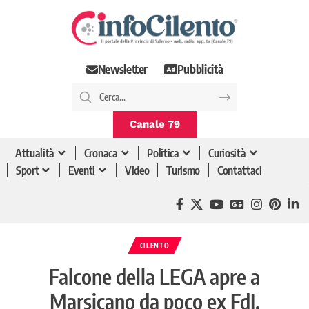
Newsletter
Pubblicità
Canale 79
Attualità
Cronaca
Politica
Curiosità
Sport
Eventi
Video
Turismo
Contattaci
CILENTO
Falcone della LEGA apre a
Marsicano da poco ex FdI.