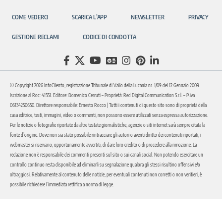
COME VEDERCI
SCARICA L’APP
NEWSLETTER
PRIVACY
GESTIONE RECLAMI
CODICE DI CONDOTTA
© Copyright 2026 InfoCilento, registrazione Tribunale di Vallo della Lucania nr. 1/09 del 12 Gennaio 2009.
Iscrizione al Roc: 41551. Editore: Domenico Cerruti – Proprietà: Red Digital Communication S.r.l. – P.iva
06134250650. Direttore responsabile: Ernesto Rocco | Tutti i contenuti di questo sito sono di proprietà della
casa editrice, testi, immagini, video o commenti, non possono essere utilizzati senza espressa autorizzazione.
Per le notizie o fotografie riportate da altre testate giornalistiche, agenzie o siti internet sarà sempre citata la
fonte d’origine. Dove non sia stato possibile rintracciare gli autori o aventi diritto dei contenuti riportati, i
webmaster si riservano, opportunamente avvertiti, di dare loro credito o di procedere alla rimozione. La
redazione non è responsabile dei commenti presenti sul sito o sui canali social. Non potendo esercitare un
controllo continuo resta disponibile ad eliminarli su segnalazione qualora gli stessi risultino offensivi e/o
oltraggiosi. Relativamente al contenuto delle notizie, per eventuali contenuti non corretti o non veritieri, è
possibile richiedere l’immediata rettifica a norma di legge.