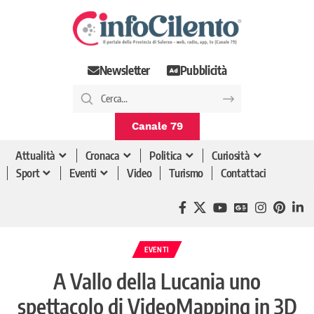
Newsletter
Pubblicità
Canale 79
Attualità
Cronaca
Politica
Curiosità
Sport
Eventi
Video
Turismo
Contattaci
EVENTI
A Vallo della Lucania uno
spettacolo di VideoMapping in 3D