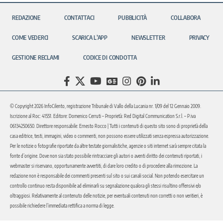
REDAZIONE
CONTATTACI
PUBBLICITÀ
COLLABORA
COME VEDERCI
SCARICA L’APP
NEWSLETTER
PRIVACY
GESTIONE RECLAMI
CODICE DI CONDOTTA
© Copyright 2026 InfoCilento, registrazione Tribunale di Vallo della Lucania nr. 1/09 del 12 Gennaio 2009.
Iscrizione al Roc: 41551. Editore: Domenico Cerruti – Proprietà: Red Digital Communication S.r.l. – P.iva
06134250650. Direttore responsabile: Ernesto Rocco | Tutti i contenuti di questo sito sono di proprietà della
casa editrice, testi, immagini, video o commenti, non possono essere utilizzati senza espressa autorizzazione.
Per le notizie o fotografie riportate da altre testate giornalistiche, agenzie o siti internet sarà sempre citata la
fonte d’origine. Dove non sia stato possibile rintracciare gli autori o aventi diritto dei contenuti riportati, i
webmaster si riservano, opportunamente avvertiti, di dare loro credito o di procedere alla rimozione. La
redazione non è responsabile dei commenti presenti sul sito o sui canali social. Non potendo esercitare un
controllo continuo resta disponibile ad eliminarli su segnalazione qualora gli stessi risultino offensivi e/o
oltraggiosi. Relativamente al contenuto delle notizie, per eventuali contenuti non corretti o non veritieri, è
possibile richiedere l’immediata rettifica a norma di legge.