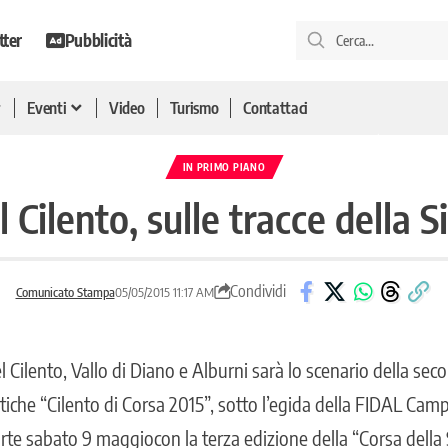
tter
Pubblicità
Eventi
Video
Turismo
Contattaci
IN PRIMO PIANO
 Cilento, sulle tracce della 
Condividi
Comunicato Stampa
05/05/2015 11:17 AM
l Cilento, Vallo di Diano e Alburni sarà lo scenario della sec
stiche “Cilento di Corsa 2015”, sotto l’egida della FIDAL Camp
arte sabato 9 maggiocon la terza edizione della “Corsa della