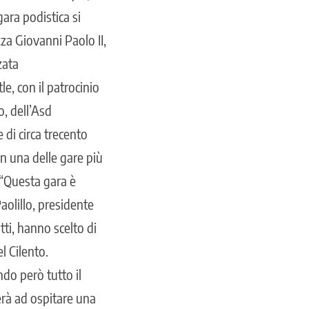
gara podistica si
zza Giovanni Paolo II,
zata
e, con il patrocinio
o, dell’Asd
 di circa trecento
n una delle gare più
. “Questa gara è
aolillo, presidente
ti, hanno scelto di
l Cilento.
ndo però tutto il
erà ad ospitare una