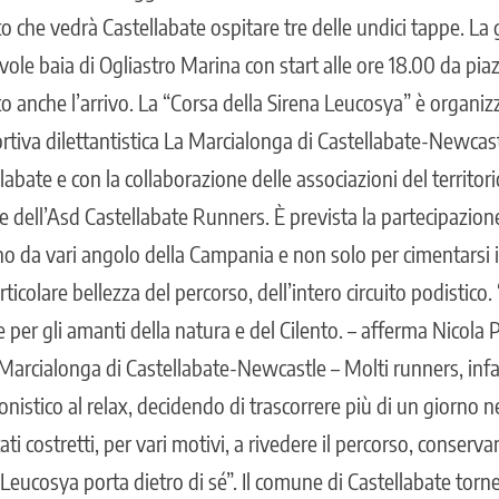
to che vedrà Castellabate ospitare tre delle undici tappe. La 
vole baia di Ogliastro Marina con start alle ore 18.00 da pia
o anche l’arrivo. La “Corsa della Sirena Leucosya” è organiz
rtiva dilettantistica La Marcialonga di Castellabate-Newcastl
abate e con la collaborazione delle associazioni del territori
 dell’Asd Castellabate Runners. È prevista la partecipazione
no da vari angolo della Campania e non solo per cimentarsi i
rticolare bellezza del percorso, dell’intero circuito podistico
 per gli amanti della natura e del Cilento. – afferma Nicola P
 Marcialonga di Castellabate-Newcastle – Molti runners, infat
nistico al relax, decidendo di trascorrere più di un giorno ne
i costretti, per vari motivi, a rivedere il percorso, conserva
 Leucosya porta dietro di sé”. Il comune di Castellabate torn