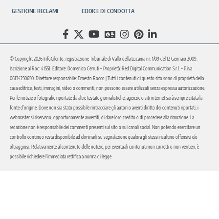
GESTIONE RECLAMI
CODICE DI CONDOTTA
© Copyright 2026 InfoCilento, registrazione Tribunale di Vallo della Lucania nr. 1/09 del 12 Gennaio 2009.
Iscrizione al Roc: 41551. Editore: Domenico Cerruti – Proprietà: Red Digital Communication S.r.l. – P.iva
06134250650. Direttore responsabile: Ernesto Rocco | Tutti i contenuti di questo sito sono di proprietà della
casa editrice, testi, immagini, video o commenti, non possono essere utilizzati senza espressa autorizzazione.
Per le notizie o fotografie riportate da altre testate giornalistiche, agenzie o siti internet sarà sempre citata la
fonte d’origine. Dove non sia stato possibile rintracciare gli autori o aventi diritto dei contenuti riportati, i
webmaster si riservano, opportunamente avvertiti, di dare loro credito o di procedere alla rimozione. La
redazione non è responsabile dei commenti presenti sul sito o sui canali social. Non potendo esercitare un
controllo continuo resta disponibile ad eliminarli su segnalazione qualora gli stessi risultino offensivi e/o
oltraggiosi. Relativamente al contenuto delle notizie, per eventuali contenuti non corretti o non veritieri, è
possibile richiedere l’immediata rettifica a norma di legge.