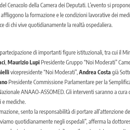
 del Cenacolo della Camera dei Deputati. L’evento si propone
he affliggono la formazione e le condizioni lavorative dei medi
oce di chi vive quotidianamente la realtà ospedaliera.
artecipazione di importanti figure istituzionali, tra cui il Mi
aci
,
Maurizio Lupi
Presidente Gruppo “Noi Moderati” Came
ielli
vicepresidente “Noi Moderati”,
Andrea Costa
già Sott
ano
Presidente Commissione Parlamentare per la Semplific
Nazionale ANAAO-ASSOMED. Gli interventi saranno a cura d
i e mediche.
zione, sento la responsabilità di portare all’attenzione dell
viamo quotidianamente negli ospedali”, afferma la dottores