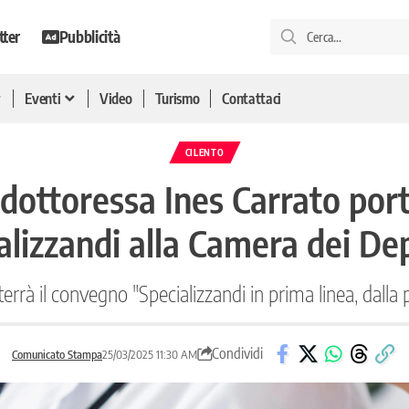
tter
Pubblicità
Eventi
Video
Turismo
Contattaci
CILENTO
a dottoressa Ines Carrato port
alizzandi alla Camera dei De
rrà il convegno "Specializzandi in prima linea, dalla p
Condividi
Comunicato Stampa
25/03/2025 11:30 AM