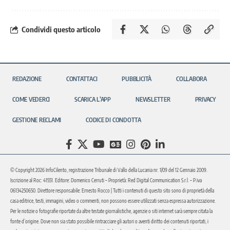
Condividi questo articolo
REDAZIONE
CONTATTACI
PUBBLICITÀ
COLLABORA
COME VEDERCI
SCARICA L’APP
NEWSLETTER
PRIVACY
GESTIONE RECLAMI
CODICE DI CONDOTTA
© Copyright 2026 InfoCilento, registrazione Tribunale di Vallo della Lucania nr. 1/09 del 12 Gennaio 2009.
Iscrizione al Roc: 41551. Editore: Domenico Cerruti – Proprietà: Red Digital Communication S.r.l. – P.iva
06134250650. Direttore responsabile: Ernesto Rocco | Tutti i contenuti di questo sito sono di proprietà della
casa editrice, testi, immagini, video o commenti, non possono essere utilizzati senza espressa autorizzazione.
Per le notizie o fotografie riportate da altre testate giornalistiche, agenzie o siti internet sarà sempre citata la
fonte d’origine. Dove non sia stato possibile rintracciare gli autori o aventi diritto dei contenuti riportati, i