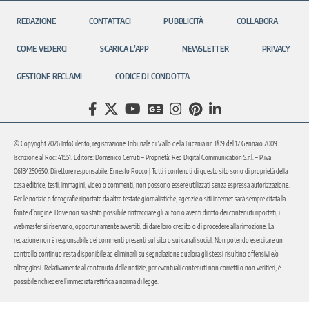
REDAZIONE
CONTATTACI
PUBBLICITÀ
COLLABORA
COME VEDERCI
SCARICA L’APP
NEWSLETTER
PRIVACY
GESTIONE RECLAMI
CODICE DI CONDOTTA
© Copyright 2026 InfoCilento, registrazione Tribunale di Vallo della Lucania nr. 1/09 del 12 Gennaio 2009.
Iscrizione al Roc: 41551. Editore: Domenico Cerruti – Proprietà: Red Digital Communication S.r.l. – P.iva
06134250650. Direttore responsabile: Ernesto Rocco | Tutti i contenuti di questo sito sono di proprietà della
casa editrice, testi, immagini, video o commenti, non possono essere utilizzati senza espressa autorizzazione.
Per le notizie o fotografie riportate da altre testate giornalistiche, agenzie o siti internet sarà sempre citata la
fonte d’origine. Dove non sia stato possibile rintracciare gli autori o aventi diritto dei contenuti riportati, i
webmaster si riservano, opportunamente avvertiti, di dare loro credito o di procedere alla rimozione. La
redazione non è responsabile dei commenti presenti sul sito o sui canali social. Non potendo esercitare un
controllo continuo resta disponibile ad eliminarli su segnalazione qualora gli stessi risultino offensivi e/o
oltraggiosi. Relativamente al contenuto delle notizie, per eventuali contenuti non corretti o non veritieri, è
possibile richiedere l’immediata rettifica a norma di legge.