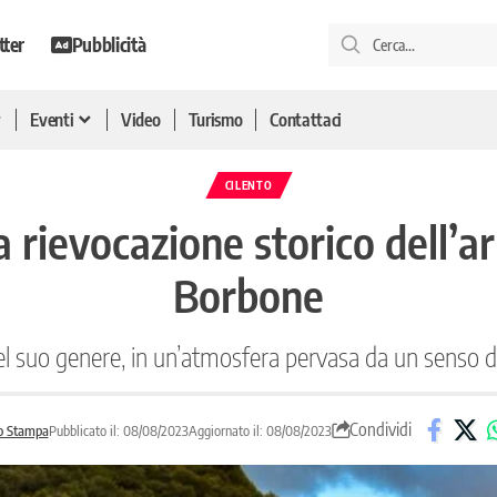
tter
Pubblicità
Eventi
Video
Turismo
Contattaci
CILENTO
 rievocazione storico dell’ar
Borbone
l suo genere, in un’atmosfera pervasa da un senso di
Condividi
o Stampa
Pubblicato il: 08/08/2023
Aggiornato il: 08/08/2023