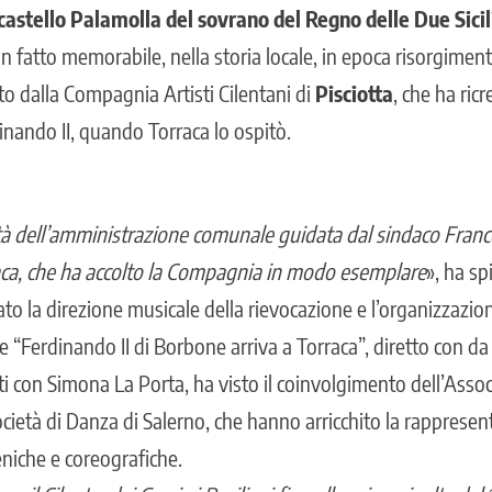
castello Palamolla del sovrano del Regno delle Due Sicil
n fatto memorabile, nella storia locale, in epoca risorgimen
to dalla Compagnia Artisti Cilentani di
Pisciotta
, che ha ric
dinando II, quando Torraca lo ospitò.
ità dell’amministrazione comunale guidata dal sindaco Franc
aca, che ha accolto la Compagnia in modo esemplare
», ha s
to la direzione musicale della rievocazione e l’organizzazio
e “Ferdinando II di Borbone arriva a Torraca”, diretto con d
sti con Simona La Porta, ha visto il coinvolgimento dell’Asso
cietà di Danza di Salerno, che hanno arricchito la rappresen
ceniche e coreografiche.