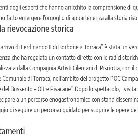
venti degli esperti che hanno arricchito la comprensione di q
 fatto emergere l’orgoglio di appartenenza alla storia riso
la rievocazione storica
’arrivo di Ferdinando II di Borbone a Torraca” è stata un ver
nza che ha regalato un contatto diretto con le radici storiche
ealizzata dalla
Compagnia Artisti Cilentani di Pisciotta
, con il
e Comunale di Torraca, nell’ambito del progetto POC Campan
re del Bussento – Oltre Pisacane”. Dopo lo spettacolo, i visit
tecipare a un percorso enogastronomico con stand disseminat
io di seguire un percorso guidato per scoprire le opere dell’
ntamenti