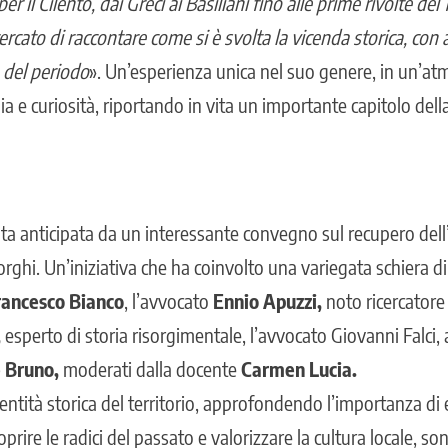
er il Cilento, dai Greci ai Basiliani fino alle prime rivolte del
cato di raccontare come si è svolta la vicenda storica, con a
del periodo
». Un’esperienza unica nel suo genere, in un’a
a e curiosità, riportando in vita un importante capitolo della 
ta anticipata da un interessante convegno sul recupero dell’
rghi. Un’iniziativa che ha coinvolto una variegata schiera di p
rancesco Bianco
, l’avvocato
Ennio Apuzzi,
noto ricercatore 
,
esperto di storia risorgimentale, l’avvocato Giovanni Falci,
e Bruno,
moderati dalla docente
Carmen Lucia.
entità storica del territorio, approfondendo l’importanza di
prire le radici del passato e valorizzare la cultura locale, so