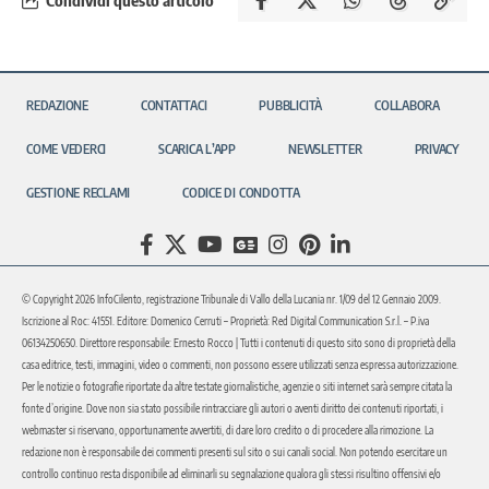
REDAZIONE
CONTATTACI
PUBBLICITÀ
COLLABORA
COME VEDERCI
SCARICA L’APP
NEWSLETTER
PRIVACY
GESTIONE RECLAMI
CODICE DI CONDOTTA
© Copyright 2026 InfoCilento, registrazione Tribunale di Vallo della Lucania nr. 1/09 del 12 Gennaio 2009.
Iscrizione al Roc: 41551. Editore: Domenico Cerruti – Proprietà: Red Digital Communication S.r.l. – P.iva
06134250650. Direttore responsabile: Ernesto Rocco | Tutti i contenuti di questo sito sono di proprietà della
casa editrice, testi, immagini, video o commenti, non possono essere utilizzati senza espressa autorizzazione.
Per le notizie o fotografie riportate da altre testate giornalistiche, agenzie o siti internet sarà sempre citata la
fonte d’origine. Dove non sia stato possibile rintracciare gli autori o aventi diritto dei contenuti riportati, i
webmaster si riservano, opportunamente avvertiti, di dare loro credito o di procedere alla rimozione. La
redazione non è responsabile dei commenti presenti sul sito o sui canali social. Non potendo esercitare un
controllo continuo resta disponibile ad eliminarli su segnalazione qualora gli stessi risultino offensivi e/o