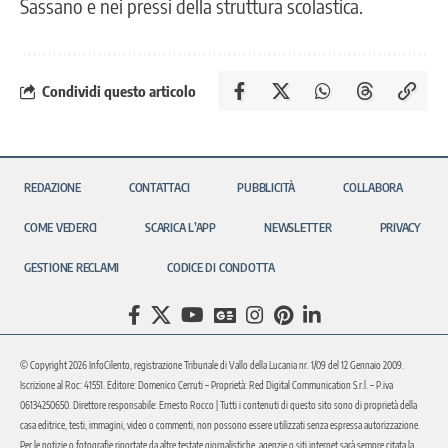
Sassano e nei pressi della struttura scolastica.
Condividi questo articolo
REDAZIONE
CONTATTACI
PUBBLICITÀ
COLLABORA
COME VEDERCI
SCARICA L’APP
NEWSLETTER
PRIVACY
GESTIONE RECLAMI
CODICE DI CONDOTTA
© Copyright 2026 InfoCilento, registrazione Tribunale di Vallo della Lucania nr. 1/09 del 12 Gennaio 2009.
Iscrizione al Roc: 41551. Editore: Domenico Cerruti – Proprietà: Red Digital Communication S.r.l. – P.iva
06134250650. Direttore responsabile: Ernesto Rocco | Tutti i contenuti di questo sito sono di proprietà della
casa editrice, testi, immagini, video o commenti, non possono essere utilizzati senza espressa autorizzazione.
Per le notizie o fotografie riportate da altre testate giornalistiche, agenzie o siti internet sarà sempre citata la