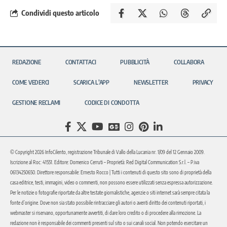
Condividi questo articolo
REDAZIONE
CONTATTACI
PUBBLICITÀ
COLLABORA
COME VEDERCI
SCARICA L’APP
NEWSLETTER
PRIVACY
GESTIONE RECLAMI
CODICE DI CONDOTTA
© Copyright 2026 InfoCilento, registrazione Tribunale di Vallo della Lucania nr. 1/09 del 12 Gennaio 2009.
Iscrizione al Roc: 41551. Editore: Domenico Cerruti – Proprietà: Red Digital Communication S.r.l. – P.iva
06134250650. Direttore responsabile: Ernesto Rocco | Tutti i contenuti di questo sito sono di proprietà della
casa editrice, testi, immagini, video o commenti, non possono essere utilizzati senza espressa autorizzazione.
Per le notizie o fotografie riportate da altre testate giornalistiche, agenzie o siti internet sarà sempre citata la
fonte d’origine. Dove non sia stato possibile rintracciare gli autori o aventi diritto dei contenuti riportati, i
webmaster si riservano, opportunamente avvertiti, di dare loro credito o di procedere alla rimozione. La
redazione non è responsabile dei commenti presenti sul sito o sui canali social. Non potendo esercitare un