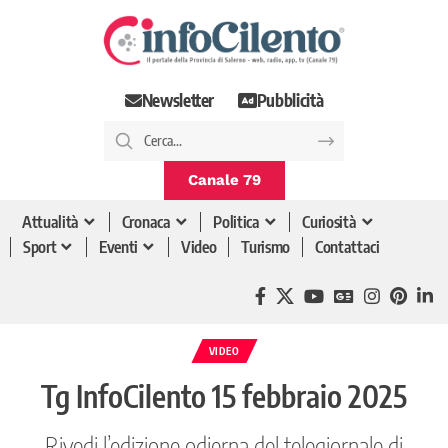
Newsletter
Pubblicità
Canale 79
Attualità
Cronaca
Politica
Curiosità
Sport
Eventi
Video
Turismo
Contattaci
VIDEO
Tg InfoCilento 15 febbraio 2025
Rivedi l’edizione odierna del telegiornale di