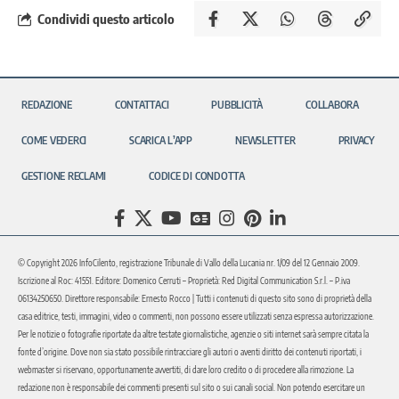
Condividi questo articolo
REDAZIONE
CONTATTACI
PUBBLICITÀ
COLLABORA
COME VEDERCI
SCARICA L’APP
NEWSLETTER
PRIVACY
GESTIONE RECLAMI
CODICE DI CONDOTTA
© Copyright 2026 InfoCilento, registrazione Tribunale di Vallo della Lucania nr. 1/09 del 12 Gennaio 2009.
Iscrizione al Roc: 41551. Editore: Domenico Cerruti – Proprietà: Red Digital Communication S.r.l. – P.iva
06134250650. Direttore responsabile: Ernesto Rocco | Tutti i contenuti di questo sito sono di proprietà della
casa editrice, testi, immagini, video o commenti, non possono essere utilizzati senza espressa autorizzazione.
Per le notizie o fotografie riportate da altre testate giornalistiche, agenzie o siti internet sarà sempre citata la
fonte d’origine. Dove non sia stato possibile rintracciare gli autori o aventi diritto dei contenuti riportati, i
webmaster si riservano, opportunamente avvertiti, di dare loro credito o di procedere alla rimozione. La
redazione non è responsabile dei commenti presenti sul sito o sui canali social. Non potendo esercitare un