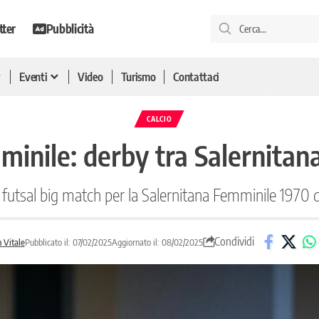
tter
Pubblicità
Eventi
Video
Turismo
Contattaci
CALCIO
minile: derby tra Salernitan
i futsal big match per la Salernitana Femminile 1970 
Condividi
n Vitale
Pubblicato il: 07/02/2025
Aggiornato il: 08/02/2025