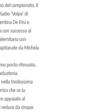
no del campionato, il
tadio ‘Volpe’ di
lentina De Risi e
a con successo al
Salernitana con
capitanate da Michela
mo posto ritrovato,
raduatoria.
 nella tredicesima
rico che se la
re appaiate al
i reduce da cinque