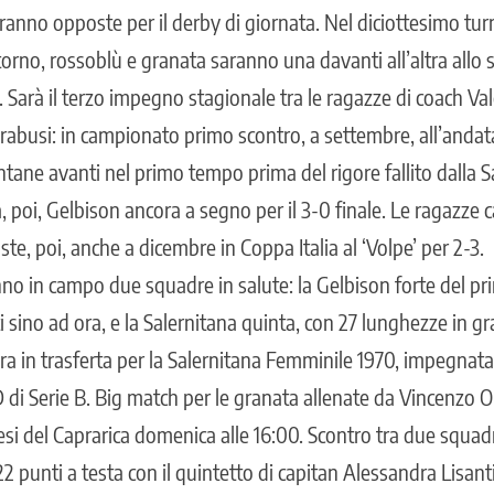
anno opposte per il derby di giornata. Nel diciottesimo tur
itorno, rossoblù e granata saranno una davanti all’altra allo s
0. Sarà il terzo impegno stagionale tra le ragazze di coach Va
arabusi: in campionato primo scontro, a settembre, all’andat
entane avanti nel primo tempo prima del rigore fallito dalla 
, poi, Gelbison ancora a segno per il 3-0 finale. Le ragazze 
e, poi, anche a dicembre in Coppa Italia al ‘Volpe’ per 2-3.
 in campo due squadre in salute: la Gelbison forte del pri
ti sino ad ora, e la Salernitana quinta, con 27 lunghezze in g
ara in trasferta per la Salernitana Femminile 1970, impegnata
 di Serie B. Big match per le granata allenate da Vincenzo Or
esi del Caprarica domenica alle 16:00. Scontro tra due squad
2 punti a testa con il quintetto di capitan Alessandra Lisant