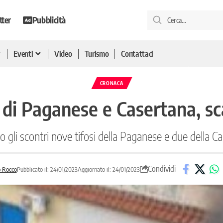
tter
Pubblicità
Eventi
Video
Turismo
Contattaci
CRONACA
i di Paganese e Casertana, sc
po gli scontri nove tifosi della Paganese e due della C
Condividi
o Rocco
Pubblicato il: 24/01/2023
Aggiornato il: 24/01/2023