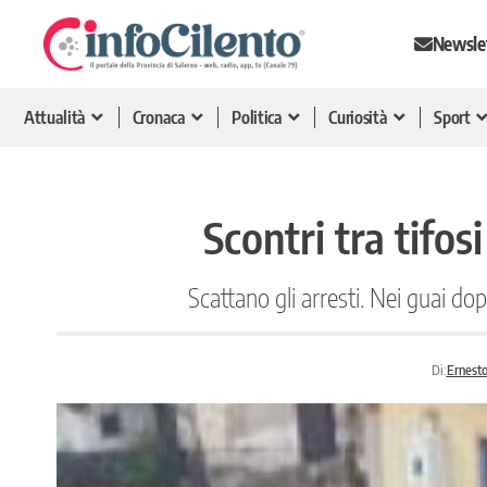
Newsle
Attualità
Cronaca
Politica
Curiosità
Sport
Scontri tra tifos
Scattano gli arresti. Nei guai do
Di:
Ernest