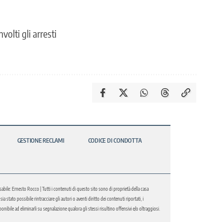
olti gli arresti
GESTIONE RECLAMI
CODICE DI CONDOTTA
abile: Ernesto Rocco | Tutti i contenuti di questo sito sono di proprietà della casa
 stato possibile rintracciare gli autori o aventi diritto dei contenuti riportati, i
bile ad eliminarli su segnalazione qualora gli stessi risultino offensivi e/o oltraggiosi.