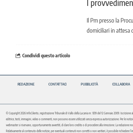
I provvedimen
Il Pm presso la Procu
domiciliari in attesa 
Condividi questo articolo
REDAZIONE
CONTATTACI
PUBBLICITÀ
COLLABORA
© Copyright 2026 InfoCilento, registrazione Tribunale di Vallo della Lucania nr. 1/09 del 12 Gennaio 2009. Iscrizione a
editrice, testi, immagini, video o commenti, non possono essere utilizzati senza espressa autorizzazione. Per le notizie o 
webmaster si riservano, opportunamente avvertiti, di dare loro credito o di procedere alla rimozione. La redazione non 
Relativamente al contenuto delle notizie, per eventuali contenuti non corretti o non veritieri, è possibile richiedere l’