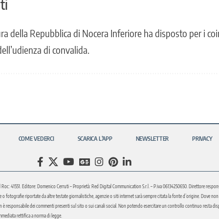
ti
ra della Repubblica di Nocera Inferiore ha disposto per i coinv
dell’udienza di convalida.
COME VEDERCI
SCARICA L’APP
NEWSLETTER
PRIVACY
l Roc: 41551. Editore: Domenico Cerruti – Proprietà: Red Digital Communication S.r.l. – P.iva 06134250650. Direttore respons
fotografie riportate da altre testate giornalistiche, agenzie o siti internet sarà sempre citata la fonte d’origine. Dove non sia
è responsabile dei commenti presenti sul sito o sui canali social. Non potendo esercitare un controllo continuo resta disponi
immediata rettifica a norma di legge.