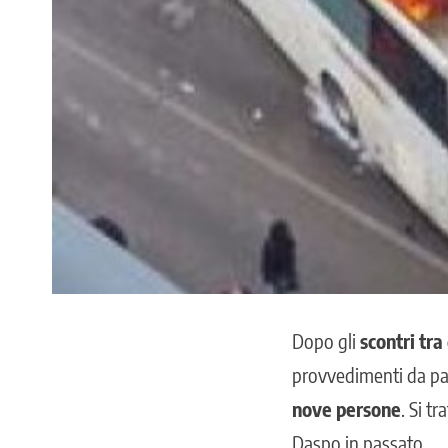
Dopo gli
scontri tra
provvedimenti da part
nove persone
. Si t
Daspo in passato.