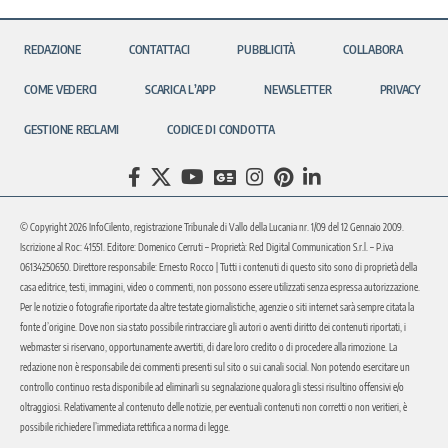
REDAZIONE
CONTATTACI
PUBBLICITÀ
COLLABORA
COME VEDERCI
SCARICA L’APP
NEWSLETTER
PRIVACY
GESTIONE RECLAMI
CODICE DI CONDOTTA
© Copyright 2026 InfoCilento, registrazione Tribunale di Vallo della Lucania nr. 1/09 del 12 Gennaio 2009.
Iscrizione al Roc: 41551. Editore: Domenico Cerruti – Proprietà: Red Digital Communication S.r.l. – P.iva
06134250650. Direttore responsabile: Ernesto Rocco | Tutti i contenuti di questo sito sono di proprietà della
casa editrice, testi, immagini, video o commenti, non possono essere utilizzati senza espressa autorizzazione.
Per le notizie o fotografie riportate da altre testate giornalistiche, agenzie o siti internet sarà sempre citata la
fonte d’origine. Dove non sia stato possibile rintracciare gli autori o aventi diritto dei contenuti riportati, i
webmaster si riservano, opportunamente avvertiti, di dare loro credito o di procedere alla rimozione. La
redazione non è responsabile dei commenti presenti sul sito o sui canali social. Non potendo esercitare un
controllo continuo resta disponibile ad eliminarli su segnalazione qualora gli stessi risultino offensivi e/o
oltraggiosi. Relativamente al contenuto delle notizie, per eventuali contenuti non corretti o non veritieri, è
possibile richiedere l’immediata rettifica a norma di legge.