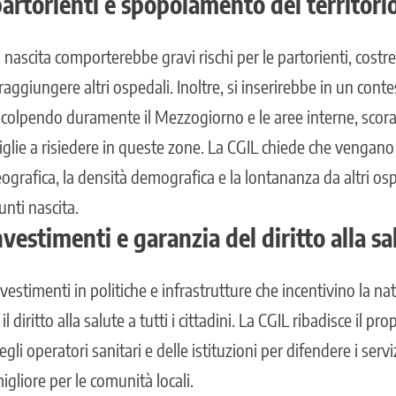
partorienti e spopolamento del territori
 nascita comporterebbe gravi rischi per le partorienti, costre
aggiungere altri ospedali. Inoltre, si inserirebbe in un conte
 colpendo duramente il Mezzogiorno e le aree interne, sco
glie a risiedere in queste zone. La CGIL chiede che vengano 
grafica, la densità demografica e la lontananza da altri ospe
nti nascita.
nvestimenti e garanzia del diritto alla sa
vestimenti in politiche e infrastrutture che incentivino la nata
 diritto alla salute a tutti i cittadini. La CGIL ribadisce il p
degli operatori sanitari e delle istituzioni per difendere i servi
igliore per le comunità locali.