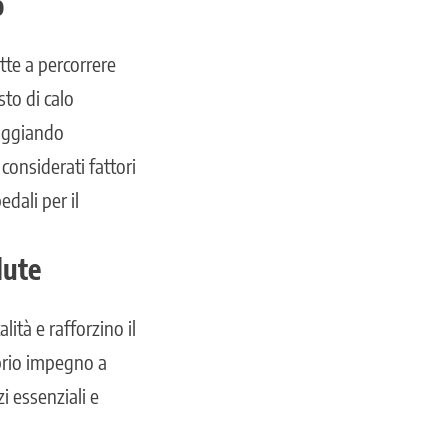
o
tte a percorrere
sto di calo
raggiando
considerati fattori
dali per il
lute
lità e rafforzino il
roprio impegno a
zi essenziali e