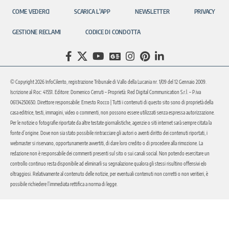
COME VEDERCI
SCARICA L’APP
NEWSLETTER
PRIVACY
GESTIONE RECLAMI
CODICE DI CONDOTTA
© Copyright 2026 InfoCilento, registrazione Tribunale di Vallo della Lucania nr. 1/09 del 12 Gennaio 2009.
Iscrizione al Roc: 41551. Editore: Domenico Cerruti – Proprietà: Red Digital Communication S.r.l. – P.iva
06134250650. Direttore responsabile: Ernesto Rocco | Tutti i contenuti di questo sito sono di proprietà della
casa editrice, testi, immagini, video o commenti, non possono essere utilizzati senza espressa autorizzazione.
Per le notizie o fotografie riportate da altre testate giornalistiche, agenzie o siti internet sarà sempre citata la
fonte d’origine. Dove non sia stato possibile rintracciare gli autori o aventi diritto dei contenuti riportati, i
webmaster si riservano, opportunamente avvertiti, di dare loro credito o di procedere alla rimozione. La
redazione non è responsabile dei commenti presenti sul sito o sui canali social. Non potendo esercitare un
controllo continuo resta disponibile ad eliminarli su segnalazione qualora gli stessi risultino offensivi e/o
oltraggiosi. Relativamente al contenuto delle notizie, per eventuali contenuti non corretti o non veritieri, è
possibile richiedere l’immediata rettifica a norma di legge.