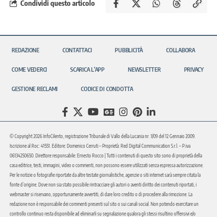
Condividi questo articolo
REDAZIONE
CONTATTACI
PUBBLICITÀ
COLLABORA
COME VEDERCI
SCARICA L’APP
NEWSLETTER
PRIVACY
GESTIONE RECLAMI
CODICE DI CONDOTTA
© Copyright 2026 InfoCilento, registrazione Tribunale di Vallo della Lucania nr. 1/09 del 12 Gennaio 2009.
Iscrizione al Roc: 41551. Editore: Domenico Cerruti – Proprietà: Red Digital Communication S.r.l. – P.iva
06134250650. Direttore responsabile: Ernesto Rocco | Tutti i contenuti di questo sito sono di proprietà della
casa editrice, testi, immagini, video o commenti, non possono essere utilizzati senza espressa autorizzazione.
Per le notizie o fotografie riportate da altre testate giornalistiche, agenzie o siti internet sarà sempre citata la
fonte d’origine. Dove non sia stato possibile rintracciare gli autori o aventi diritto dei contenuti riportati, i
webmaster si riservano, opportunamente avvertiti, di dare loro credito o di procedere alla rimozione. La
redazione non è responsabile dei commenti presenti sul sito o sui canali social. Non potendo esercitare un
controllo continuo resta disponibile ad eliminarli su segnalazione qualora gli stessi risultino offensivi e/o