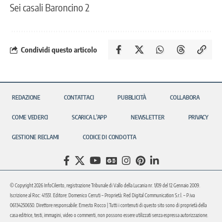
Sei casali Baroncino 2
Condividi questo articolo
REDAZIONE
CONTATTACI
PUBBLICITÀ
COLLABORA
COME VEDERCI
SCARICA L’APP
NEWSLETTER
PRIVACY
GESTIONE RECLAMI
CODICE DI CONDOTTA
© Copyright 2026 InfoCilento, registrazione Tribunale di Vallo della Lucania nr. 1/09 del 12 Gennaio 2009.
Iscrizione al Roc: 41551. Editore: Domenico Cerruti – Proprietà: Red Digital Communication S.r.l. – P.iva
06134250650. Direttore responsabile: Ernesto Rocco | Tutti i contenuti di questo sito sono di proprietà della
casa editrice, testi, immagini, video o commenti, non possono essere utilizzati senza espressa autorizzazione.