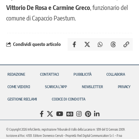
Vittorio De Rosa e Carmine Greco
, funzionario del
comune di Capaccio Paestum.
Condividi questo articolo
REDAZIONE
CONTATTACI
PUBBLICITÀ
COLLABORA
COME VEDERCI
SCARICA L’APP
NEWSLETTER
PRIVACY
GESTIONE RECLAMI
CODICE DI CONDOTTA
© Copyright 2026 InfoCilento, registrazione Tribunale di Vallo della Lucania nr. 1/09 del 12 Gennaio 2009.
Iscrizione al Roc: 41551. Editore: Domenico Cerruti – Proprietà: Red Digital Communication S.r.l. – P.iva