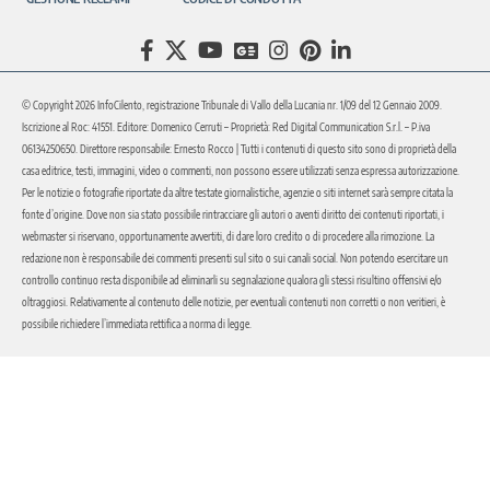
© Copyright 2026 InfoCilento, registrazione Tribunale di Vallo della Lucania nr. 1/09 del 12 Gennaio 2009.
Iscrizione al Roc: 41551. Editore: Domenico Cerruti – Proprietà: Red Digital Communication S.r.l. – P.iva
06134250650. Direttore responsabile: Ernesto Rocco | Tutti i contenuti di questo sito sono di proprietà della
casa editrice, testi, immagini, video o commenti, non possono essere utilizzati senza espressa autorizzazione.
Per le notizie o fotografie riportate da altre testate giornalistiche, agenzie o siti internet sarà sempre citata la
fonte d’origine. Dove non sia stato possibile rintracciare gli autori o aventi diritto dei contenuti riportati, i
webmaster si riservano, opportunamente avvertiti, di dare loro credito o di procedere alla rimozione. La
redazione non è responsabile dei commenti presenti sul sito o sui canali social. Non potendo esercitare un
controllo continuo resta disponibile ad eliminarli su segnalazione qualora gli stessi risultino offensivi e/o
oltraggiosi. Relativamente al contenuto delle notizie, per eventuali contenuti non corretti o non veritieri, è
possibile richiedere l’immediata rettifica a norma di legge.