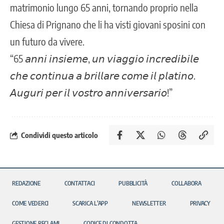
matrimonio lungo 65 anni, tornando proprio nella
Chiesa di Prignano che li ha visti giovani sposini con
un futuro da vivere.
“65 𝘢𝘯𝘯𝘪 𝘪𝘯𝘴𝘪𝘦𝘮𝘦, 𝘶𝘯 𝘷𝘪𝘢𝘨𝘨𝘪𝘰 𝘪𝘯𝘤𝘳𝘦𝘥𝘪𝘣𝘪𝘭𝘦
𝘤𝘩𝘦 𝘤𝘰𝘯𝘵𝘪𝘯𝘶𝘢 𝘢 𝘣𝘳𝘪𝘭𝘭𝘢𝘳𝘦 𝘤𝘰𝘮𝘦 𝘪𝘭 𝘱𝘭𝘢𝘵𝘪𝘯𝘰.
𝘈𝘶𝘨𝘶𝘳𝘪 𝘱𝘦𝘳 𝘪𝘭 𝘷𝘰𝘴𝘵𝘳𝘰 𝘢𝘯𝘯𝘪𝘷𝘦𝘳𝘴𝘢𝘳𝘪𝘰!”
Condividi questo articolo
REDAZIONE
CONTATTACI
PUBBLICITÀ
COLLABORA
COME VEDERCI
SCARICA L’APP
NEWSLETTER
PRIVACY
GESTIONE RECLAMI
CODICE DI CONDOTTA