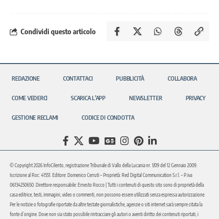
Condividi questo articolo
REDAZIONE
CONTATTACI
PUBBLICITÀ
COLLABORA
COME VEDERCI
SCARICA L’APP
NEWSLETTER
PRIVACY
GESTIONE RECLAMI
CODICE DI CONDOTTA
© Copyright 2026 InfoCilento, registrazione Tribunale di Vallo della Lucania nr. 1/09 del 12 Gennaio 2009.
Iscrizione al Roc: 41551. Editore: Domenico Cerruti – Proprietà: Red Digital Communication S.r.l. – P.iva
06134250650. Direttore responsabile: Ernesto Rocco | Tutti i contenuti di questo sito sono di proprietà della
casa editrice, testi, immagini, video o commenti, non possono essere utilizzati senza espressa autorizzazione.
Per le notizie o fotografie riportate da altre testate giornalistiche, agenzie o siti internet sarà sempre citata la
fonte d’origine. Dove non sia stato possibile rintracciare gli autori o aventi diritto dei contenuti riportati, i